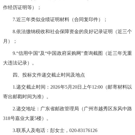
作经历证明等）；
7.
近三年类似业绩证明材料（合同复印件）；
8.
依法缴纳税收和社会保障资金的良好记录证明（近三个
月）；
9.
“信用中国”及“中国政府采购网”查询截图（近三年无重
大违法记录）。
四、投标文件递交截止时间及地点
1.
递交截止时间：
2026
年
5
月
20
日上午
12:00
（邮寄材料以
寄出邮戳时间为准）。
2.
递交地址：广东省邮政管理局（广州市越秀区东风中路
318
号嘉业大厦
5
楼）。
3.
联系人及电话：
彭女士
，
020-83176126