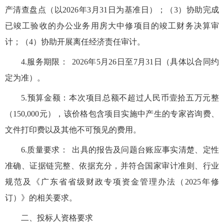
产清查盘点（以
2026年3月31日为基准日）；（3）协助完成
已竣工验收的办公业务用房大中修项目的竣工财务决算审
计；（4）
协助
开展离任经济责任审计
。
4.服务期限： 2026年5月26日至7月31日（具体以合同约
定为准）。
5.预算金额：本
次项目总额不超过人民币壹拾
五
万元
整
（
1
5
0,000
元），该价格包含项目实施中产生的专家咨询费、
文件打印费以及其
他
不可预见的费用。
6.质量要求： 出具的报告及问题台账应事实清楚、定性
准确、证据链完整、依据充分，并符合国家审计准则、行业
规范及《广东省省级财政专项资金管理办法（2025年修
订）》的相关要求。
二、投标人资格要求