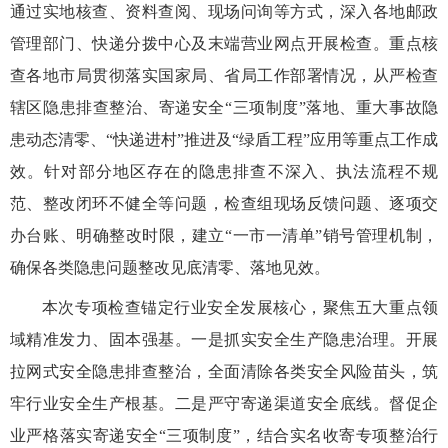
通过实地核查、资料查阅、现场问询等方式，深入各地邮政
管理部门、快递分拨中心及末端营业网点开展检查。重点核
查各地市局贯彻落实国家局、省局工作部署情况，从严检查
辖区隐患排查整治、寄递安全
“三项制度”落地、重大事故隐
患动态清零、“快递进村”推进及“绿盾工程”应用等重点工作成
效。针对部分地区存在的隐患排查不深入、执法流程不规
范、整改闭环不健全等问题，检查组现场反馈问题、逐项交
办台账、明确整改时限，建立“一市一清单”销号管理机制，
确保各类隐患问题整改见底清零、落地见效。
本次专项检查锚定行业安全发展核心，聚焦五大重点领
域精准发力、固本强基。一是抓实安全生产隐患治理。开展
拉网式安全隐患排查整治，全面清除各类安全风险苗头，筑
牢行业安全生产根基。二是严守寄递渠道安全底线。督促企
业严格落实寄递安全
“三项制度”，结合实名收寄专项整治行