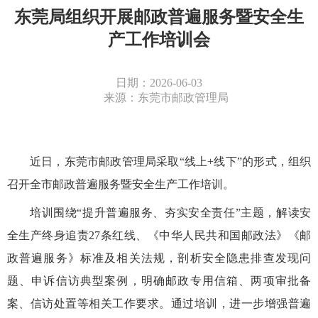
东莞局组织开展邮政普遍服务暨安全生
产工作培训会
日期：2026-06-03
来源：东莞市邮政管理局
近日
，东莞
市邮政管理
局采取
“
线上
+
线下
”
的形式，组织
召开全市邮政普遍服务暨安全生产工作培训
。
培训
围绕
“
提升
普遍服务、夯实安全
责任
”
主题，解读安
全生产终身追责
27
条红线、
《中华人民共和国邮政法》
《邮
政普遍服务》标准及相关法规，
剖析安全隐患排查发现问
题、
申诉信访典型案例，
明确邮政专用
信箱、两项审批备
案、信访处置等
相关工作要求。通过培训，进一步增强
普遍