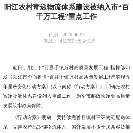
阳江农村寄递物流体系建设被纳入市“百
千万工程”重点工作
日期：2026-06-03
来源：阳江市邮政管理局
近日，
阳江
市
“百县千镇万村高质量发展工程”指挥部印
发《
阳江
市
全面
推进
“百县千镇万村高质量发展工程”实现五
年显著变化行动
方案
》
(以下简称《行动方案》)，明确
把
农村
寄递物流体系建设
列入重点工作
，为
全
市邮政快递业高质量
发展
筑牢政策保障
。
《行动方案》明确，
要持续完善县镇村三级物流配送体
系，完善农产品冷链物流体系，累计发展不少于
18条客货邮