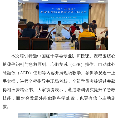
本次培训特邀中国红十字会专业讲师授课。课程围绕心
搏骤停识别与急救原则、心肺复苏（
CPR
）操作、自动体外
除颤仪（
AED
）使用等内容开展现场教学。参训学员逐一上
手实操，讲师全程指导并现场考核，
全部学员
考核
通过并获
得
相应资格证书。大家纷纷表示，通过培训切实提升了急救
技能，面
对突发意外能做到科学处置，也更有信心主动施
救。