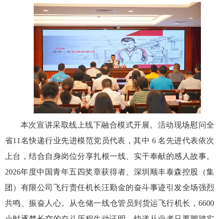
本次宣讲采取线上线下融合模式开展。活动现场慰问全
省
11
名快递行业先进模范党员代表，其中
6
名先进代表依次
上台，结合自身岗位分享扎根一线、实干奉献的感人故事。
2026
年度中国青年五四奖章获得者、深圳顺丰泰森控股（集
团）有限公司飞行责任机长汪勤金的奋斗事迹引发全场强烈
共鸣、振奋人心。从仓储一线仓管员到货运飞行机长，
6600
小时逐梦长空的奋斗历程生动证明，快递从业者只要脚踏实