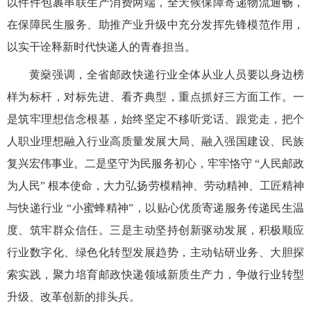
以件件包裹串联生产消费两端，全天候保障寄递物流通畅，
在保障民生服务、助推产业升级中充分发挥先锋模范作用，
以实干诠释新时代快递人的青春担当。
黄燊强调，全省邮政快递行业全体从业人员要以身边榜
样为标杆，对标先进、看齐典型，重点抓好三方面工作。一
是筑牢理想信念根基，始终坚定不移听党话、跟党走，把个
人职业理想融入行业高质量发展大局、融入强国建设、民族
复兴宏伟事业。二是坚守为民服务初心，牢牢恪守
“
人民邮政
为人民
”
根本使命，大力弘扬劳模精神、劳动精神、工匠精神
与快递行业
“
小蜜蜂精神
”
，以贴心优质寄递服务传递民生温
度、筑牢群众信任。三是主动坚持创新驱动发展，积极顺应
行业数字化、绿色化转型发展趋势，主动钻研业务、大胆探
索实践，聚力培育邮政快递领域新质生产力，争做行业转型
升级、改革创新的排头兵。