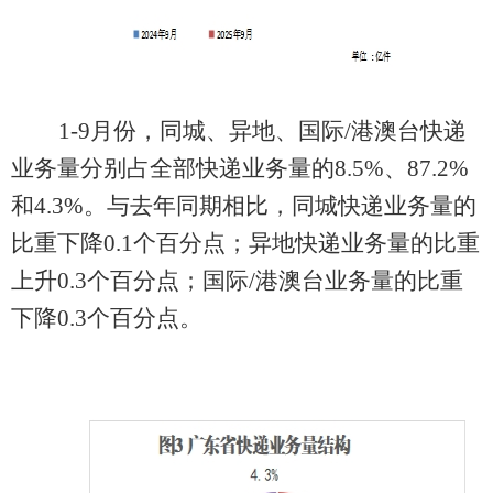
1-
9
月份，
同城、异地、国际
/
港澳台快递
业务量分别占全部快递业务量的
8.
5
%
、
87.
2
%
和
4
.3
%
。
与去年同期相比，同城快递业务量的
比重下降
0.
1
个百分点；异地快递业务量的比重
上升
0.
3
个百分点；国际
/
港澳台业务量的比重
下降
0.3
个百分点
。