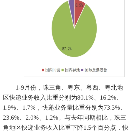
1-
9
月
份，珠三角、粤东、粤西、粤北地
区
快递业务收入比重分别为
80.
1
%
、
16.2
%
、
1.9
%
、
1.7%
，
快递业务量比重
分别为
73.
3
%
、
23.
6
%
、
2.0%
、
1.
2
%
。
与去年同期相比，珠三
角地区快递业务收入比重下降
1.
5
个百分点，快