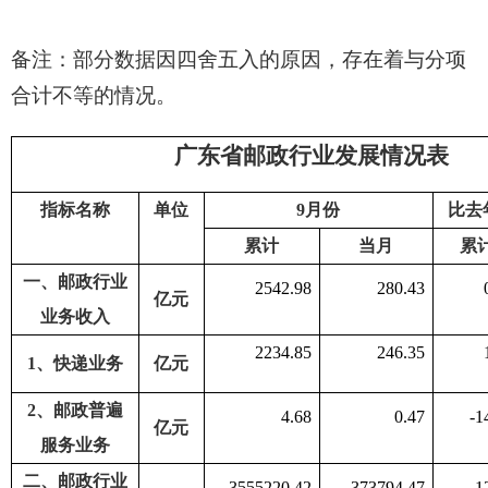
备注：部分数据因四舍五入的原因，存在着与分项
合计不等的情况。
广东省邮政行业发展情况表
指标名称
单位
9
月份
比去
累计
当月
累
一、邮政行业
2542.98
280.43
亿元
业务收入
2234.85
246.35
1
、快递业务
亿元
2
、邮政普遍
4.68
0.47
-1
亿元
服务业务
二
、邮政行业
3555220.42
373794.47
1