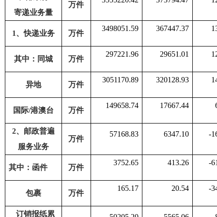
万件
寄递业务量
3498051.59
367447.37
1
1
、快递业务
万件
297221.96
29651.01
1
其中：同城
万件
3051170.89
320128.93
1
异地
万件
149658.74
17667.44
国际
/
港澳台
万件
2
、邮政普遍
57168.83
6347.10
-1
万件
服务业务
3752.65
413.26
-6
其中：函件
万件
165.17
20.54
-3
包裹
万件
订销报纸累
50205.20
5565.06
-