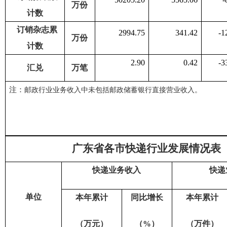
万份
计数
订销杂志累
2994.75
341.42
-1
万份
计数
2.90
0.42
-3
汇兑
万笔
注：
邮政行业业务收入中未包括邮政储蓄银行直接营业收入。
广东省各市快递行业发展情况表
快递业务收入
快递
单位
本年累计
同比增长
本年累计
（万元）
（
%
）
（万件）