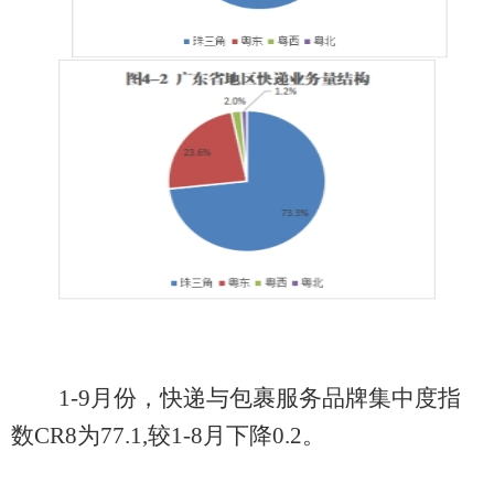
1-
9
月
份，
快递与包裹服务品牌集中度指
数
CR8
为
77.
1
,
较
1-
8
月
下降
0.
2
。