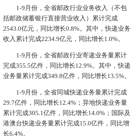
1-
9
月份，全省邮政行业业务收入
（不包
括邮政储蓄银行直接营业收入）
累计
完成
2543.0
亿元，同比
增长
0.8
%
。其中，快递业务
收入
累计
完成
2234.9
亿元，同比
增长
1.0
%
。
1-
9
月份，全省邮政行业寄递业务量
累计
完成
355.5
亿件，同比
增长
12.9
%
。其中，快递
业务量
累计
完成
349.8
亿件，同比
增长
1
3.5
%
。
1-
9
月份，
全省同城快递业务量
累计
完成
29.7
亿件，
同比
增长
1
2.4
%
；
异地快递业务量
累计完成
305.1
亿件，同比增长
14.0
%
；
国际及
港澳台快递业务量
累计完成
15.0
亿件，同比
增
长
6.4
%
。