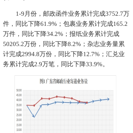
1-9
月份，邮政函件业务累计完成
3752.
7
万
件，同比
下降
61.9
%
；包裹业务累计完成
165.2
万件，同比
下降
34.2
%
；报纸业务累计完成
50205.2
万份，同比
下降
8
.2%
；杂志业务量累
计完成
2994.8
万份，同比下降
1
2.7
%
；汇兑业
务累计完成
2.9
万笔，同比下降
33.9
%
。