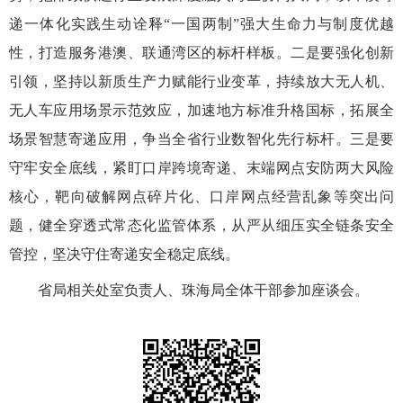
递一体化实践生动诠释
“一国两制”强大生命力与制度优越
性，打造服务港澳、联通湾区的标杆样板
。
二是
要
强化创新
引领，坚持以新质生产力赋能行业变革，持续放大无人机、
无人车
应用场景
示范效应，加速地方标准升格国标，拓展全
场景智慧寄递应用，争当全省
行业
数智化先行标杆
。
三是
要
守牢安全底线，紧盯口岸跨境寄递、末端网点
安防
两大风险
核心，靶向破解网点碎片化、口岸
网点
经营乱象等突出问
题，健全穿透式常态化监管体系，从严从细压实全链条安全
管控，坚决守住寄递安全稳定底线。
省局相关处室负责人、珠海
局
全体干部参
加座谈会
。