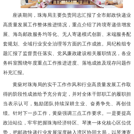
座谈期间，珠海局主要负责同志汇报了全市邮政快递业
高质量发展工作整体推进情况，重点介绍了跨境寄递倍增发
展、海岛邮政服务均等化、无人寄递模式创新、末端服务配
套规划、全域行业安全治理等方面的工作成效。局纪检组专
题汇报了监督责任落实、党风廉政建设相关履职情况，各业
务科室围绕年度重点工作推进进度、落地成效及现存问题作
补充汇报。
黄燊对珠海局的实干工作作风和行业高质量发展工作取
得的阶段性成效给予充分肯定，并对全体干部职工的履职担
当表示认可，勉励团队持续深耕主业、奋勇争先、再创佳
绩。针对下一步工作，黄燊强调三点工作要求。一是
要
提高
政治站位，牢牢把握珠海经济特区、琴澳一体化核心区位优
势，把邮政快递行业发展深度融入
湾区
协同大局，以
琴澳
寄