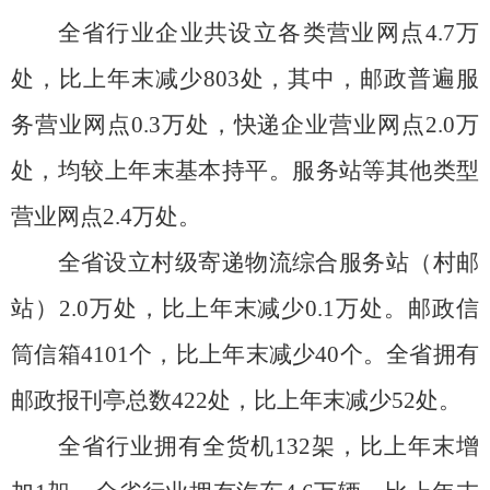
全省行业企业共设立各类营业网点
4.7
万
处，比上年末减少
803
处，其中，邮政普遍服
务营业网点
0.3
万处，快递企业营业网点
2.0
万
处，均较上年末基本持平。
服务站等其他类型
营业网点
2.4
万处。
全省设立村级寄递物流综合服务站（村邮
站）
2.0
万处，比上年末减少
0.1
万处。邮政信
筒信箱
4101
个，比上年末减少
40
个。全省拥有
邮政报刊亭总数
422
处，比上年末减少
52
处。
全省行业拥有全货机
132
架，比上年末增