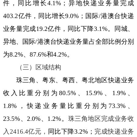
件，同比增长
4.1%
；异地快递业务量完成
403.2
亿件，同比增长
9.0%
；国际
/
港澳台快递
业务量完成
19.2
亿件，同比下降
3.1%
。
同城、
异地、国际
/
港澳台快递业务量占全部比例分别
为
8.2%
、
87.6%
和
4.2%
。
（三）区域结构
珠三角、粤东、粤西、粤北地区快递业务
收入比重分别为
80.5%
、
15.9%
、
1.9%
、
1.8%
，快递业务量比重分别为
73.3%
、
23.5%
、
2.0%
、
1.2%
。
珠三角地区完成业务收
入
2416.4
亿元，
同比下降
3.2%
；
完成快递业务