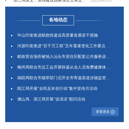
2023-03-21
一部三局发文：加快建设国家综合立体交通网主骨架！
各地动态
中山印发推进邮政快递业高质量发展若干措施
河源印发推进“百千万工程”五年显著变化工作要点 助推“寄...
邮政营业场所被纳入汕头市居住区配套公共服务设施目录
梅州局联合市总工会开展快递从业人员免费健康体检活动
揭阳局联合市烟草部门召开全市寄递渠道涉烟监管工作座谈会
阳江局开展“全民反诈在行动”集中宣传月活动
佛山局、湛江局开展“送清凉”慰问活动
查看更多